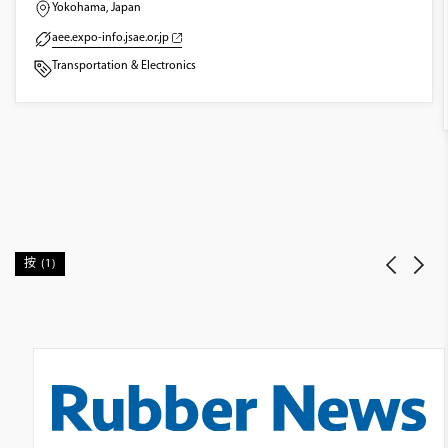
Yokohama, Japan
aee.expo-info.jsae.or.jp
Transportation & Electronics
按 (1)