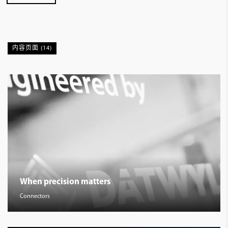
内容页面 (14)
When precision matters
Connectors