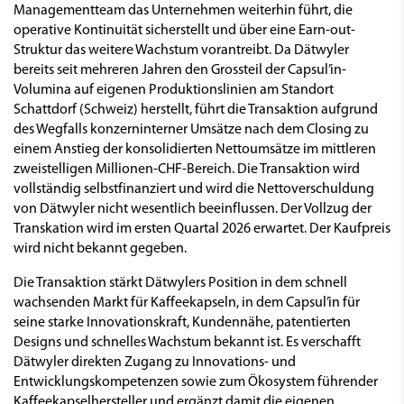
Managementteam das Unternehmen weiterhin führt, die
operative Kontinuität sicherstellt und über eine Earn-out-
Struktur das weitere Wachstum vorantreibt. Da Dätwyler
bereits seit mehreren Jahren den Grossteil der Capsul’in-
Volumina auf eigenen Produktionslinien am Standort
Schattdorf (Schweiz) herstellt, führt die Transaktion aufgrund
des Wegfalls konzerninterner Umsätze nach dem Closing zu
einem Anstieg der konsolidierten Nettoumsätze im mittleren
zweistelligen Millionen-CHF-Bereich. Die Transaktion wird
vollständig selbstfinanziert und wird die Nettoverschuldung
von Dätwyler nicht wesentlich beeinflussen. Der Vollzug der
Transkation wird im ersten Quartal 2026 erwartet. Der Kaufpreis
wird nicht bekannt gegeben.
Die Transaktion stärkt Dätwylers Position in dem schnell
wachsenden Markt für Kaffeekapseln, in dem Capsul’in für
seine starke Innovationskraft, Kundennähe, patentierten
Designs und schnelles Wachstum bekannt ist. Es verschafft
Dätwyler direkten Zugang zu Innovations- und
Entwicklungskompetenzen sowie zum Ökosystem führender
Kaffeekapselhersteller und ergänzt damit die eigenen