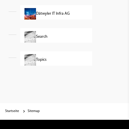
Dätwyler IT Infra AG
Search
Topics
Startseite
Sitemap