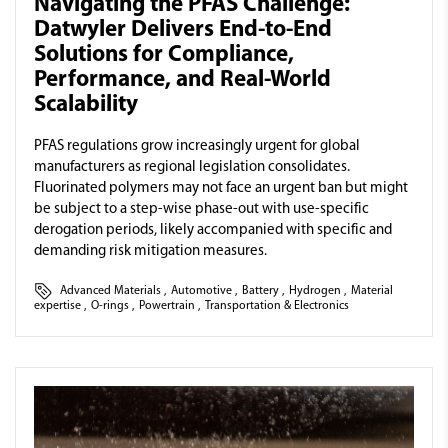
Navigating the PFAS Challenge:
Datwyler Delivers End-to-End
Solutions for Compliance,
Performance, and Real-World
Scalability
PFAS regulations grow increasingly urgent for global
manufacturers as regional legislation consolidates.
Fluorinated polymers may not face an urgent ban but might
be subject to a step-wise phase-out with use-specific
derogation periods, likely accompanied with specific and
demanding risk mitigation measures.
Advanced Materials
,
Automotive
,
Battery
,
Hydrogen
,
Material
expertise
,
O-rings
,
Powertrain
,
Transportation & Electronics